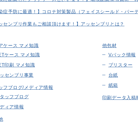
染症予防に最適！】コロナ対策製品（フェイスシールド・パー
ッセンブリ作業もご相談頂けます！】アッセンブリとは？
アケース マメ知識
他包材
ETケース マメ知識
Vパック情報
ET印刷 マメ知識
ブリスター
ッセンブリ事業
台紙
紙箱
ッフブログ/メディア情報
タッフブログ
印刷データ入稿
ディア情報
他