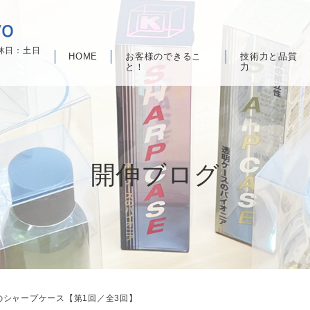
定休日：土日
HOME
お客様のできるこ
技術力と品質
と！
力
開伸ブログ
のシャープケース【第1回／全3回】