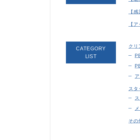
【感
【ア
クリ
CATEGORY
P
LIST
P
ア
スタ
ス
メ
その