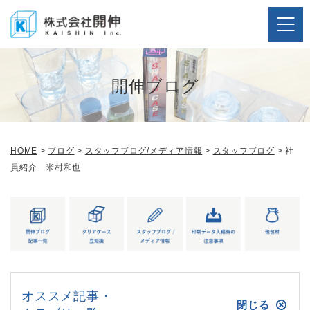
開伸ブログ
HOME
>
ブログ
>
スタッフブログ/メディア情報
>
スタッフブログ
>
社
員紹介 米村和也
オススメ記事・